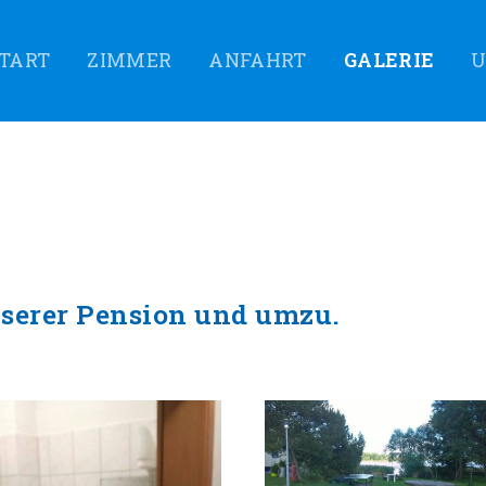
TART
ZIMMER
ANFAHRT
GALERIE
U
serer Pension und umzu.